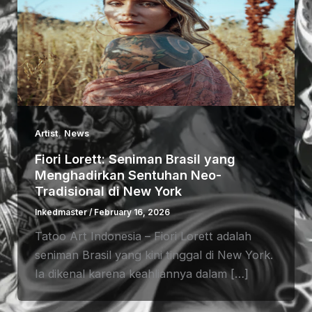
,
Artist
News
Fiori Lorett: Seniman Brasil yang
Menghadirkan Sentuhan Neo-
Tradisional di New York
Inkedmaster
/
February 16, 2026
Tatoo Art Indonesia – Fiori Lorett adalah
seniman Brasil yang kini tinggal di New York.
Ia dikenal karena keahliannya dalam […]