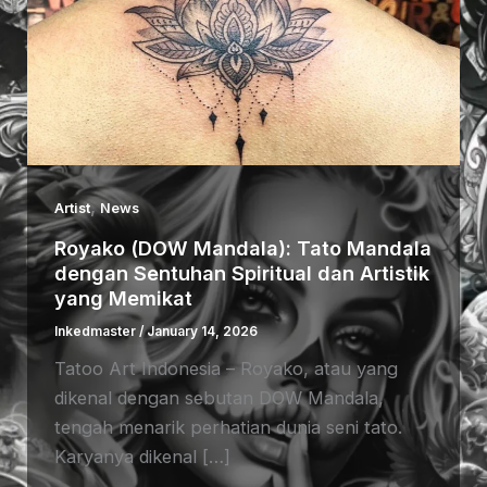
,
Artist
News
Royako (DOW Mandala): Tato Mandala
dengan Sentuhan Spiritual dan Artistik
yang Memikat
Inkedmaster
/
January 14, 2026
Tatoo Art Indonesia – Royako, atau yang
dikenal dengan sebutan DOW Mandala,
tengah menarik perhatian dunia seni tato.
Karyanya dikenal […]