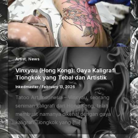
,
Artist
News
Vinxyau (Hong Kong): Gaya Kaligrafi
Tiongkok yang Tebal dan Artistik
Inkedmaster
/
February 13, 2026
Tatoo Art Indonesia – Vinxyau, seorang
seniman kaligrafi dari Hong Kong, telah
membuat namanya dikenal dengan gaya
kaligrafi Tiongkok yang […]