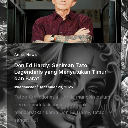
,
Artist
News
Don Ed Hardy: Seniman Tato
Legendaris yang Menyatukan Timur
dan Barat
Inkedmaster
/
December 23, 2025
Tatoo Art Indonesia – Anda mungkin belum
pernah duduk di kursi tato untuk
mendapatkan karya Don Ed Hardy, tetapi
sangat […]