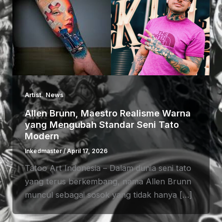
,
Artist
News
Allen Brunn, Maestro Realisme Warna
yang Mengubah Standar Seni Tato
Modern
Inkedmaster
/
April 17, 2026
Tatoo Art Indonesia – Dalam dunia seni tato
yang terus berkembang, nama Allen Brunn
muncul sebagai sosok yang tidak hanya […]