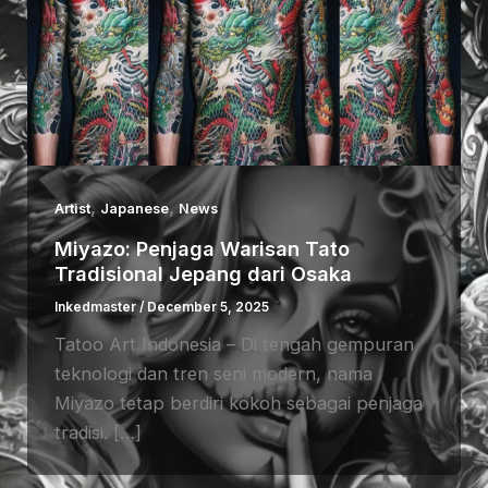
,
,
Artist
Japanese
News
Miyazo: Penjaga Warisan Tato
Tradisional Jepang dari Osaka
Inkedmaster
/
December 5, 2025
Tatoo Art Indonesia – Di tengah gempuran
teknologi dan tren seni modern, nama
Miyazo tetap berdiri kokoh sebagai penjaga
tradisi. […]