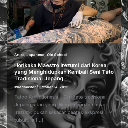
,
,
Artist
Japanese
Old School
Horikaka Maestro Irezumi dari Korea
yang Menghidupkan Kembali Seni Tato
Tradisional Jepang
Inkedmaster
/
October 14, 2025
Tatoo Art Indonesia – Seni tato tradisional
Jepang, atau yang dikenal dengan nama
Irezumi, bukan sekadar bentuk ekspresi
tubuh. Ia […]