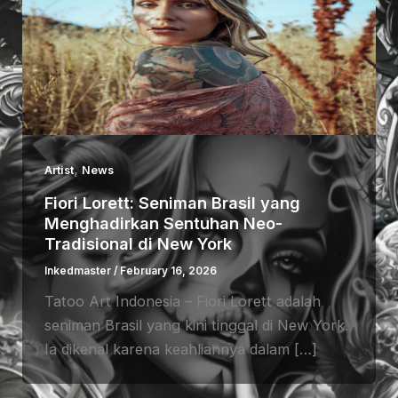
,
Artist
News
Fiori Lorett: Seniman Brasil yang
Menghadirkan Sentuhan Neo-
Tradisional di New York
Inkedmaster
/
February 16, 2026
Tatoo Art Indonesia – Fiori Lorett adalah
seniman Brasil yang kini tinggal di New York.
Ia dikenal karena keahliannya dalam […]