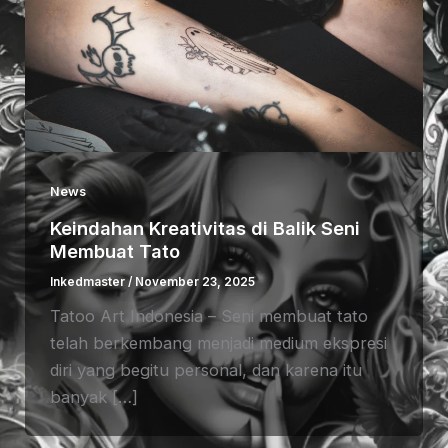
News
Keindahan Kreativitas di Balik Seni
Membuat Tato
Inkedmaster
/
November 23, 2025
Tatoo Art Indonesia – Seni membuat tato
telah berkembang menjadi medium ekspresi
diri yang begitu personal, dan karena itu
banyak […]