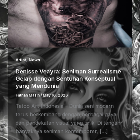
,
Artist
News
Denisse Veayra: Seniman Surrealisme
Gelap dengan Sentuhan Konseptual
yang Mendunia
Fathan Mazin
/
May 16, 2026
Tatoo Art Indonesia – Dunia seni modern
terus berkembang dengan berbagai gaya
dan pendekatan visual yang unik. Di tengah
banyaknya seniman kontemporer, […]