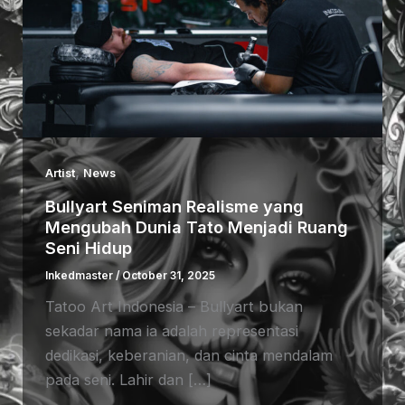
,
Artist
News
Bullyart Seniman Realisme yang
Mengubah Dunia Tato Menjadi Ruang
Seni Hidup
Inkedmaster
/
October 31, 2025
Tatoo Art Indonesia – Bullyart bukan
sekadar nama ia adalah representasi
dedikasi, keberanian, dan cinta mendalam
pada seni. Lahir dan […]