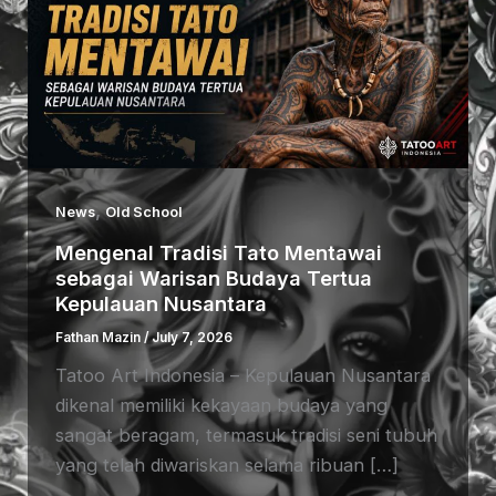
,
News
Old School
Mengenal Tradisi Tato Mentawai
sebagai Warisan Budaya Tertua
Kepulauan Nusantara
Fathan Mazin
/
July 7, 2026
Tatoo Art Indonesia – Kepulauan Nusantara
dikenal memiliki kekayaan budaya yang
sangat beragam, termasuk tradisi seni tubuh
yang telah diwariskan selama ribuan […]