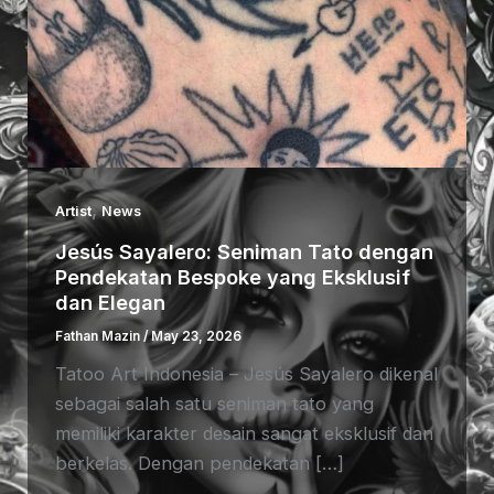
,
Artist
News
Jesús Sayalero: Seniman Tato dengan
Pendekatan Bespoke yang Eksklusif
dan Elegan
Fathan Mazin
/
May 23, 2026
Tatoo Art Indonesia – Jesús Sayalero dikenal
sebagai salah satu seniman tato yang
memiliki karakter desain sangat eksklusif dan
berkelas. Dengan pendekatan […]