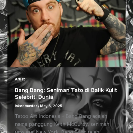
Artist
Bang Bang: Seniman Tato di Balik Kulit
Selebriti Dunia
Inkedmaster
/
May 6, 2025
Tatoo Art Indonesia – Bang Bang adalah
nama panggung Keith McCurdy, seniman
tato asal New York. Bang Bang telah