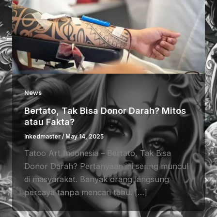
News
Bertato, Tak Bisa Donor Darah? Mitos
atau Fakta?
Inkedmaster
/
May 14, 2025
Tatoo Art Indonesia – Bertato, Tak Bisa
Donor Darah? Pertanyaan ini sering muncul
di masyarakat. Banyak orang langsung
percaya tanpa mencari tahu. […]