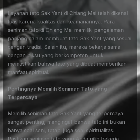
Layanan tato Sak Yant di Chiang Mai telah dikenal
luas karena kualitas dan keamanannya. Para
seniman tato di Chiang Mai memiliki pengalaman
panjang dalam membuat tato Sak Yant yang sesuai
dengan tradisi. Selain itu, mereka bekerja sama
dengan biksu yang berkompeten untuk
memastikan bahwa tato yang dibuat memberikan
manfaat spiritual.
Pentingnya Memilih Seniman Tato yang
Terpercaya
Memilih seniman tato Sak Yant yang terpercaya
sangat penting, mengingat bahwa tato ini bukan
hanya soal seni, tetapi juga soal spiritualitas.
Pastikan seniman tato yang Anda pilih bekerja