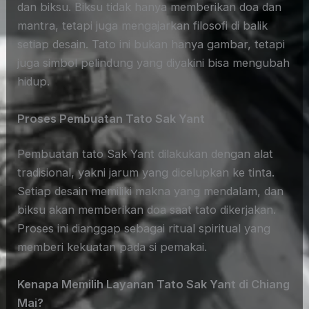
dan biksu. Biksu tidak hanya memberikan doa dan
mantra, tetapi juga mengajarkan filosofi di balik
setiap desain. Tato ini bukan hanya gambar, tetapi
juga simbol pelindung yang diyakini bisa mengubah
hidup.
Proses Pembuatan Tato Sak Yant
Pembuatan tato Sak Yant dilakukan dengan alat
tradisional, yakni jarum yang dicelupkan ke tinta.
Setiap desain memiliki makna yang mendalam, dan
biksu akan memberikan doa saat tato dikerjakan.
Proses ini dianggap sebagai ritual spiritual yang
memberi kekuatan pada si pemakai.
Kenapa Memilih Layanan Tato Sak Yant di Chiang
Mai?