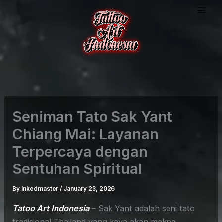
Skip
to
content
Seniman Tato Sak Yant
Chiang Mai: Layanan
Terpercaya dengan
Sentuhan Spiritual
By
Inkedmaster
/
January 23, 2026
Tatoo Art Indonesia
– Sak Yant adalah seni tato
tradisional Thailand yang kaya akan makna