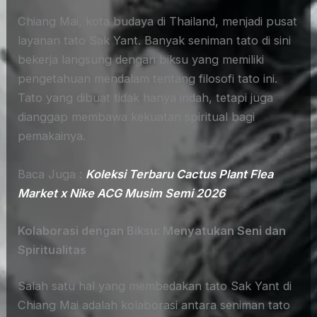
Chiang Mai, kota budaya di Thailand, menjadi pusat
layanan tato Sak Yant. Banyak seniman tato di sini
bekerja langsung dengan biksu yang memiliki
pengetahuan mendalam tentang filosofi tato ini.
Tato yang dibuat tidak hanya indah, tetapi juga
dianggap membawa kekuatan spiritual bagi
pemakainya.
Baca Juga :
Koleksi Terbaru Cactus Plant Flea
Market x Nike ACG Musim Semi 2026
Kolaborasi dengan Biksu: Menyatukan Seni dan
Spiritualitas
Salah satu hal yang membedakan tato Sak Yant di
Chiang Mai adalah kolaborasi antara seniman tato