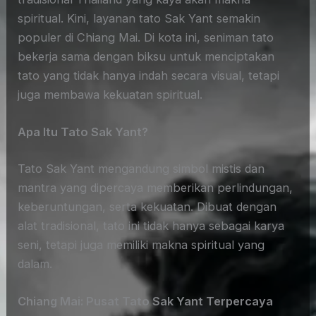
spiritual. Kini, layanan tato Sak Yant semakin
populer di Chiang Mai. Di kota ini, seniman tato
bekerja sama dengan biksu untuk menciptakan
tato yang tidak hanya indah secara visual, tetapi
juga membawa kekuatan spiritual.
Apa Itu Tato Sak Yant?
Tato Sak Yant mengandung simbol mistis dan
mantra yang dipercaya memberikan perlindungan,
keberuntungan, serta kekuatan. Dibuat dengan
alat tradisional, tato ini tidak hanya sebagai karya
seni, tetapi juga memiliki makna spiritual yang
dalam.
Chiang Mai: Pusat Tato Sak Yant Terpercaya