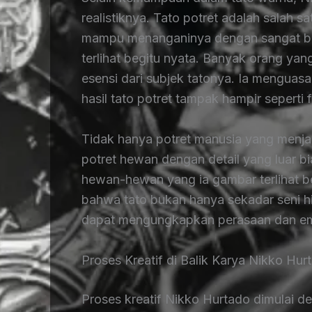
realistiknya. Tato potret adalah salah s
mampu menanganinya dengan sangat baik.
terlihat begitu nyata. Banyak orang y
esensi dari subjek tatonya. Ia menguas
hasil tato potret tampak hampir seperti f
Tidak hanya potret manusia yang menja
potret hewan dengan detail yang luar bi
hewan-hewan yang ia gambar terlihat b
bahwa tato bukan hanya sekadar seni hi
dapat mengungkapkan perasaan dan em
Proses Kreatif di Balik Karya Nikko Hur
Proses kreatif Nikko Hurtado dimulai 