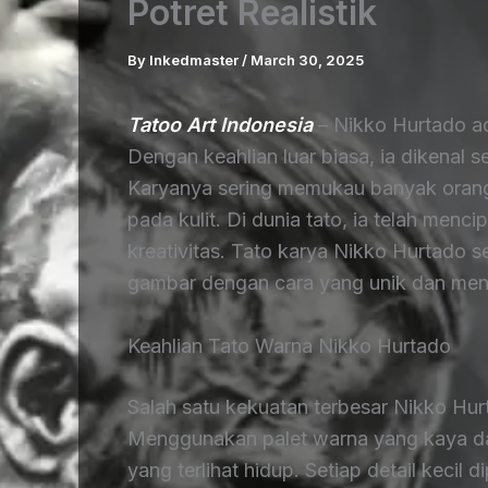
Potret Realistik
By
Inkedmaster
/
March 30, 2025
Tatoo Art Indonesia
– Nikko Hurtado ad
Dengan keahlian luar biasa, ia dikenal s
Karyanya sering memukau banyak orang 
pada kulit. Di dunia tato, ia telah menc
kreativitas. Tato karya Nikko Hurtado 
gambar dengan cara yang unik dan men
Keahlian Tato Warna Nikko Hurtado
Salah satu kekuatan terbesar Nikko H
Menggunakan palet warna yang kaya d
yang terlihat hidup. Setiap detail keci