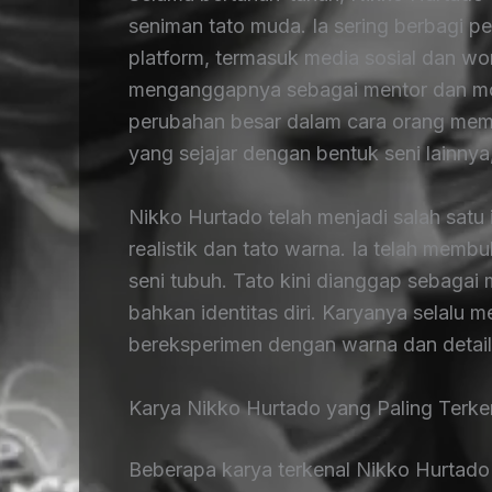
seniman tato muda. Ia sering berbagi p
platform, termasuk media sosial dan w
menganggapnya sebagai mentor dan mod
perubahan besar dalam cara orang mema
yang sejajar dengan bentuk seni lainnya, 
Nikko Hurtado telah menjadi salah satu 
realistik dan tato warna. Ia telah memb
seni tubuh. Tato kini dianggap sebagai
bahkan identitas diri. Karyanya selal
bereksperimen dengan warna dan detail
Karya Nikko Hurtado yang Paling Terke
Beberapa karya terkenal Nikko Hurtado t