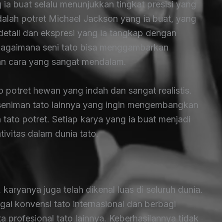
ng ia buat selalu menunjukkan tingkat presisi yang
adalah potret Michael Jackson yang ia buat, yang
etail dan ekspresi yang ia tangkap dengan
bagaimana seni tato bisa menggambarkan
an cara yang sangat mendalam.
 potret hewan yang indah dan sangat realistis.
 seniman tato lainnya yang ingin mengembangkan
to potret. Setiap karya yang ia buat menjadi
tivitas dalam dunia tato.
 karyanya juga telah dikenal luas di seluruh dunia.
gai konvensi tato internasional dan berbagi
profesional tato lainnya. Keberhasilannya tidak