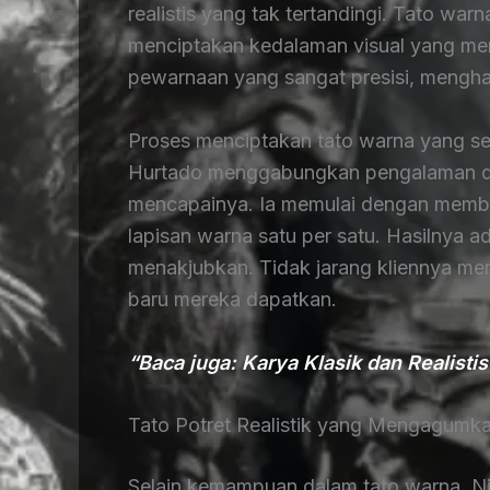
realistis yang tak tertandingi. Tato war
menciptakan kedalaman visual yang me
pewarnaan yang sangat presisi, menghas
Proses menciptakan tato warna yang s
Hurtado menggabungkan pengalaman dan
mencapainya. Ia memulai dengan memb
lapisan warna satu per satu. Hasilnya 
menakjubkan. Tidak jarang kliennya me
baru mereka dapatkan.
“Baca juga: Karya Klasik dan Realist
Tato Potret Realistik yang Mengagumk
Selain kemampuan dalam tato warna, Ni