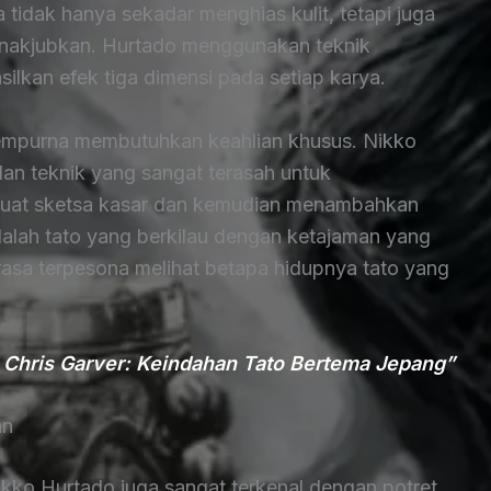
na tidak hanya sekadar menghias kulit, tetapi juga
nakjubkan. Hurtado menggunakan teknik
ilkan efek tiga dimensi pada setiap karya.
empurna membutuhkan keahlian khusus. Nikko
 teknik yang sangat terasah untuk
uat sketsa kasar dan kemudian menambahkan
adalah tato yang berkilau dengan ketajaman yang
rasa terpesona melihat betapa hidupnya tato yang
is Chris Garver: Keindahan Tato Bertema Jepang”
an
kko Hurtado juga sangat terkenal dengan potret