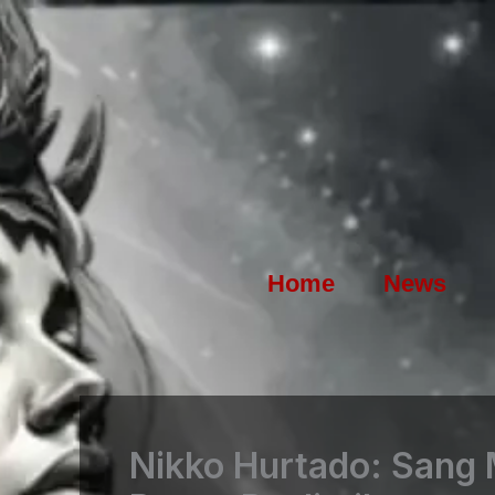
Skip
to
content
Home
News
Nikko Hurtado: Sang 