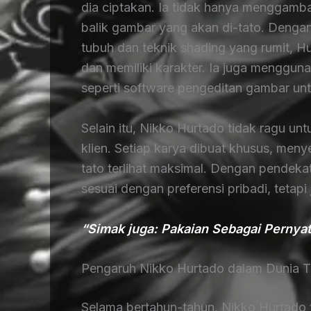
dia ciptakan. Ia tidak hanya menggambar,
balik gambar yang akan di-tato. Deng
tubuh dan teknik shading yang rumit, H
dan memiliki karakter. Ia juga menggun
seperti software pengeditan gambar un
Selain itu, Nikko Hurtado tidak ragu un
klien. Setiap karya dibuat khusus, meny
tato terlihat maksimal. Dengan pendekata
sesuai dengan preferensi pribadi, tetapi 
“Simak juga: Pakaian Sebagai Pernyat
Pengaruh Nikko Hurtado dalam Dunia T
Selama bertahun-tahun, Nikko Hurtado t