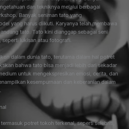
engetahuan dan tekniknya melalui berbagai
orkshop. Banyak seniman tato yang
el yang harus diikuti. Karyanya telah membawa
ndang tato. Tato kini dianggap sebagai seni
seperti lukisan atau fotografi.
ikon dalam dunia tato, terutama dalam hal potret
uktikan bahwa tato bisa menjadi lebih dari sekadar
 medium untuk mengekspresikan emosi, cerita, dan
u menampilkan kesempurnaan dan keberanian dalam
.
nal
ermasuk potret tokoh terkenal, seperti selebriti,