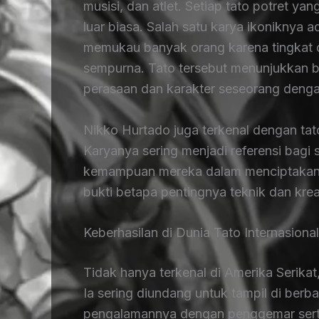
musisi, dan atlet. Setiap tato potret ya
luar biasa. Salah satu karya ikoniknya 
memukau banyak orang karena tingkat d
sempurna. Tato tersebut menunjukkan 
perasaan dan karakter seseorang deng
Nikko Hurtado juga terkenal dengan tato
Karyanya sering menjadi referensi bagi
kemampuan mereka dalam menciptakan ta
bukti betapa pentingnya teknik dan krea
Keberhasilan di Dunia Tato Internasional
Tidak hanya terkenal di Amerika Serikat,
Ia sering diundang untuk tampil di berba
pengalamannya dengan penggemar serta 