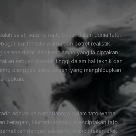
alah salah satu nama terbesar dalam dunia tato.
ebagai master tato warna dan potret realistik.
karena detail dan kedalaman yang ia ciptakan
iptakan sebuah standar tinggi dalam hal teknik dan
sering dianggap sebagai seni yang menghidupkan
akjubkan.
urtado adalah kemampuannya dalam tato warna.
an beragam, Hurtado mampu menciptakan tato
l diperhatikan dengan seksama, menciptakan efek