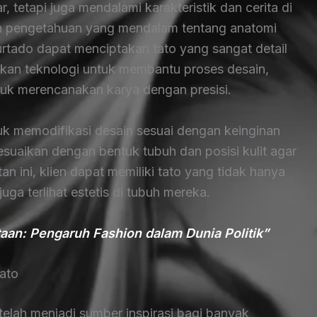
 tetapi juga mendalami karakteristik dan cerita di
an pengetahuan yang mendalam tentang anatomi
urtado dapat menciptakan tato yang sangat detail
akan teknologi untuk membantu proses desain,
tuk merencanakan karya dengan presisi.
tuk memodifikasi desain sesuai dengan keinginan
esuaikan dengan bentuk tubuh dan posisi kulit agar
n ini, klien dapat memiliki tato yang tidak hanya
juga terlihat estetis di tubuh mereka.
aan: Pengaruh Fashion dalam Dunia Politik”
ato
elah menjadi sumber inspirasi bagi banyak