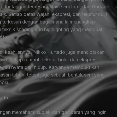
atu tantangan terbesar dalam seni tato, dan Hurtado
 Setiap detail wajah, ekspresi, dan tekstur kulit
ang terkesan dengan bagaimana ia menangkap
ai teknik shading dan highlighting yang membuat
oto.
di keahliannya, Nikko Hurtado juga menciptakan
asa. Setiap rambut, tekstur bulu, dan ekspresi
egitu nyata dan hidup. Karyanya membuktikan
asan tubuh, tetapi juga sebuah bentuk seni yang
osi.
tado
dengan memahami subjek dan gambaran yang ingin