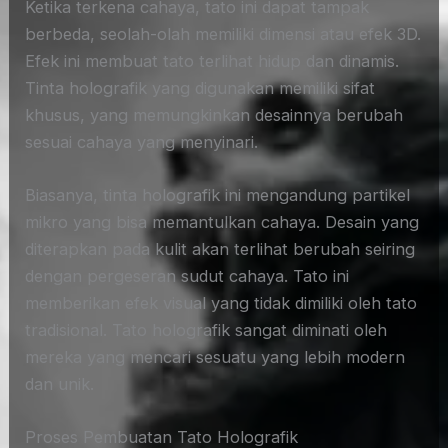
Ketika terkena cahaya, tato ini dapat tampak
berbeda, seolah-olah memiliki dimensi atau efek 3D.
Efek ini membuat tato terlihat hidup dan dinamis.
Tinta holografik yang digunakan memiliki sifat
khusus, yang memungkinkan desainnya berubah
sesuai cahaya yang menyinari.
Biasanya, tinta holografik ini mengandung partikel
mikro yang bisa memantulkan cahaya. Desain yang
diterapkan pada kulit akan terlihat berubah seiring
dengan pergeseran sudut cahaya. Tato ini
memberikan efek visual yang tidak dimiliki oleh tato
tradisional. Tato holografik sangat diminati oleh
mereka yang mencari sesuatu yang lebih modern
dan unik.
Proses Pembuatan Tato Holografik