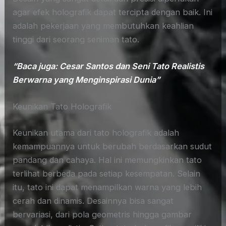
agar efek holografik dapat tercipta dengan baik. Ini
adalah pekerjaan yang membutuhkan keahlian
tinggi dari seorang seniman tato.
“Baca juga: Cesar Santos dan Seni Tato Realistis
Berwarna yang Menginspirasi Dunia”
Keunikan Tato Holografik
Keunikan utama dari tato holografik adalah
kemampuannya untuk berubah berdasarkan sudut
pandang dan cahaya. Hal ini memungkinkan tato
terlihat berbeda pada setiap kesempatan. Selain
itu, tato ini dapat menampilkan warna yang lebih
cerah dan dinamis. Desainnya bisa sangat
bervariasi, dari pola geometris hingga gambar