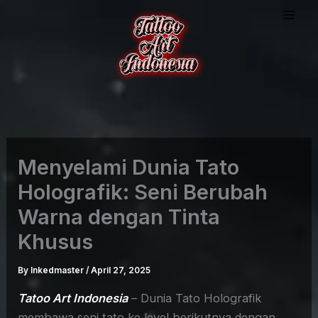
Skip
to
content
Menyelami Dunia Tato
Holografik: Seni Berubah
Warna dengan Tinta
Khusus
By
Inkedmaster
/
April 27, 2025
Tatoo Art Indonesia
– Dunia Tato Holografik
membawa seni tato ke level berikutnya dengan