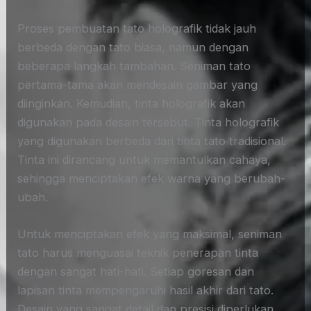
Proses pembuatan tato holografik tidak jauh
berbeda dengan tato biasa, namun dengan
beberapa langkah tambahan. Seniman tato
pertama-tama akan mendesain gambar yang
diinginkan. Kemudian, tinta holografik akan
digunakan pada desain tersebut. Tinta holografik
yang digunakan berbeda dari tinta tato tradisional.
Tinta ini dirancang untuk memantulkan cahaya,
sehingga menciptakan efek warna yang berubah-
ubah.
Untuk menciptakan efek yang maksimal, seniman
tato harus menguasai teknik penerapan tinta
dengan sangat hati-hati. Setiap goresan dan
lapisan tinta mempengaruhi hasil akhir dari tato.
Desain yang sangat detail dan presisi diperlukan