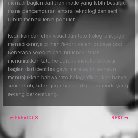
menjadi bagian dari tren mode yang lebih besar, di
mana pencampuran antara teknologi dan seni
tubuh menjadi lebih populer.
Keunikan dan efek visual dari tato holografik juga
menjadikannya pilihan favorit dalam budaya pop.
Beberapa selebriti dan influencer telah
menunjukkan tato holografik mereka sebagai
bagian dari identitas gaya mereka. Ini semakin
menunjukkan bahwa tato holografik bukan hanya
seni tubuh, tetapi juga bagian dari tren mode yang
sedang berkembang.
PREVIOUS
NEXT