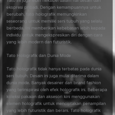
Tato ini juga lebih fleksibel dalam hal desain dan
ekspresi pribadi. Dengan kemampuannya untuk
berubah, tato holografik memungkinkan
seseorang untuk memiliki seni tubuh yang selalu
berbeda. Ini memberikan kebebasan lebih kepada
individu untuk mengekspresikan diri dengan cara
yang lebih modern dan futuristik.
Tato Holografik dan Dunia Mode
Tato holografik tidak hanya terbatas pada dunia
seni tubuh. Desain ini juga mulai diterima dalam
dunia mode. Banyak desainer dan brand fashion
yang terinspirasi oleh efek holografik ini. Beberapa
koleksi pakaian dan aksesori kini menggunakan
elemen holografik untuk menciptakan penampilan
yang lebih futuristik dan berani. Tato holografik