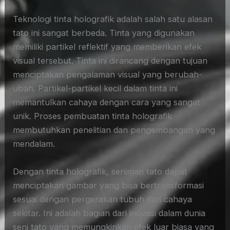
Teknologi tinta holografik adalah salah satu alasan
tato ini sangat berbeda. Tinta yang digunakan
memiliki partikel reflektif yang memberikan efek
visual tersebut. Tinta ini dirancang dengan tujuan
menciptakan pengalaman visual yang berubah-
ubah. Partikel-partikel kecil dalam tinta ini
memantulkan cahaya dengan cara yang sangat
unik. Proses pembuatan tinta holografik
membutuhkan penelitian dan pengembangan yang
mendalam.
Dengan tinta holografik, seniman tato dapat
menciptakan gambar yang bisa bertransformasi
sesuai dengan pergerakan tubuh dan cahaya
sekitar. Ini adalah bagian dari inovasi dalam dunia
seni tato yang memungkinkan efek luar biasa yang