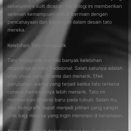
sebelumnya sulit dicapai. Teknologi ini memberikan
seniman kemampuan untuk bermain dengan
pencahayaan dan bayangan dalam desain tato
mereka.
Kelebihan Tato Holografik
Tato holografik memiliki banyak kelebihan
dibandingkan tato tradisional. Salah satunya adalah
efek visual yang dinamis dan menarik. Efek
perubahan warna yang terjadi ketika tato terkena
cahaya membuatnya lebih menarik. Tato ini
memberikan dimensi baru pada tubuh. Selain itu,
tato holografik dapat menjadi pilihan yang sangat
unik bagi mereka yang ingin menonjol di keramaian.