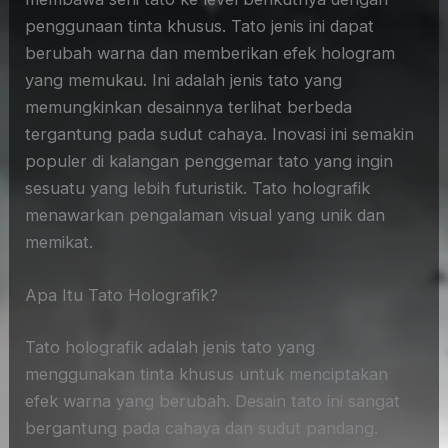
penggunaan tinta khusus. Tato jenis ini dapat
berubah warna dan memberikan efek hologram
yang memukau. Ini adalah jenis tato yang
memungkinkan desainnya terlihat berbeda
tergantung pada sudut cahaya. Inovasi ini semakin
populer di kalangan penggemar tato yang ingin
sesuatu yang lebih futuristik. Tato holografik
menawarkan pengalaman visual yang unik dan
memikat.
Apa Itu Tato Holografik?
Tato holografik adalah jenis tato yang
menggunakan tinta khusus untuk menciptakan
efek warna yang berubah. Desain tato ini sangat
bergantung pada cahaya dan sudut pandang.