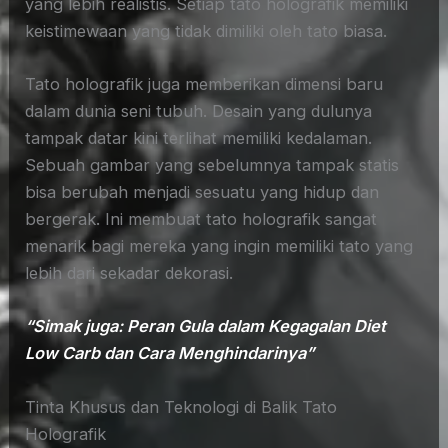
yang lebih realistis. Setiap tato holografik memiliki
keistimewaan yang tidak dimiliki oleh tato biasa.
Tato holografik juga memberikan dimensi baru
dalam dunia seni tubuh. Desain yang dulunya
tampak datar kini terlihat memiliki kedalaman.
Sebuah gambar yang sebelumnya tampak statis
bisa berubah menjadi sesuatu yang hidup dan
bergerak. Ini membuat tato holografik sangat
menarik bagi mereka yang ingin memiliki tato yang
lebih dari sekadar dekorasi.
“Simak juga: Peran Gula dalam Kegagalan Diet
Low Carb dan Cara Menghindarinya”
Tinta Khusus dan Teknologi di Balik Tato
Holografik