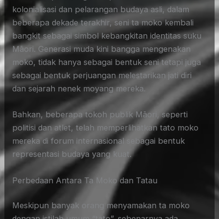
kolonialisasi dan pelarangan budaya asli, dalam
beberapa dekade terakhir, seni ta moko kembali
bangkit sebagai simbol kebangkitan identitas suku
Māori. Generasi muda kini bangga mengenakan
moko, tidak hanya sebagai bentuk seni tetapi juga
sebagai bentuk perjuangan melestarikan jati diri
dan sejarah nenek moyang mereka.
Bahkan, beberapa tokoh publik Māori, seperti
politisi dan atlet, telah memperlihatkan tato moko
mereka di forum internasional sebagai bentuk
representasi budaya yang kuat.
Perbedaan Antara Ta Moko dan Tatau
Meskipun banyak orang menyamakan ta moko
dengan istilah umum “tato”, sebenarnya ada