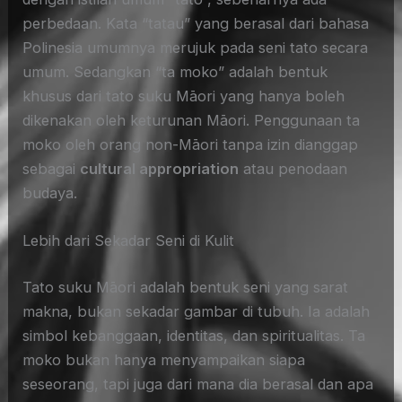
perbedaan. Kata “tatau” yang berasal dari bahasa
Polinesia umumnya merujuk pada seni tato secara
umum. Sedangkan “ta moko” adalah bentuk
khusus dari tato suku Māori yang hanya boleh
dikenakan oleh keturunan Māori. Penggunaan ta
moko oleh orang non-Māori tanpa izin dianggap
sebagai
cultural appropriation
atau penodaan
budaya.
Lebih dari Sekadar Seni di Kulit
Tato suku Māori adalah bentuk seni yang sarat
makna, bukan sekadar gambar di tubuh. Ia adalah
simbol kebanggaan, identitas, dan spiritualitas. Ta
moko bukan hanya menyampaikan siapa
seseorang, tapi juga dari mana dia berasal dan apa