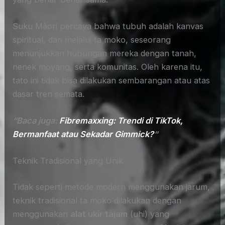
Suku Māori percaya bahwa tubuh adalah kanvas
spiritual, dan melalui ta moko, seseorang
menunjukkan hubungan mereka dengan tanah,
nenek moyang, serta komunitas. Oleh karena itu,
tato ini tidak bisa dilakukan sembarangan atau atas
dasar tren semata.
“Baca juga:
Fibremaxxing: Trendi di TikTok,
Bermanfaat atau Sekadar Gimmick?
“
Teknik Tradisional yang Unik
Tidak seperti metode modern menggunakan jarum,
teknik tradisional ta moko dilakukan dengan
menggunakan
alat ukir tajam
(uhi) yang