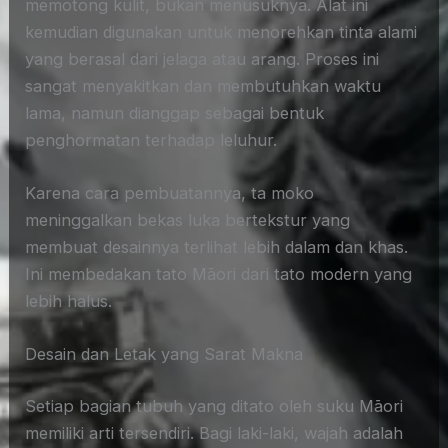
memotong kulit, bukan menusuknya. Alat ini
kemudian digunakan untuk menorehkan tinta alami
yang berasal dari jelaga atau arang. Proses ini
sangat menyakitkan dan membutuhkan waktu
lama, namun dianggap sebagai bentuk
penghormatan terhadap leluhur.
Karena cara pembuatannya, ta moko
meninggalkan bekas luka bertekstur yang
membuat desainnya terlihat lebih dalam dan khas.
Ini membedakan tato Māori dari tato modern yang
lebih halus.
Desain dan Letak yang Sarat Makna
Setiap bagian tubuh yang ditato oleh suku Māori
memiliki arti tersendiri. Bagi laki-laki, wajah adalah