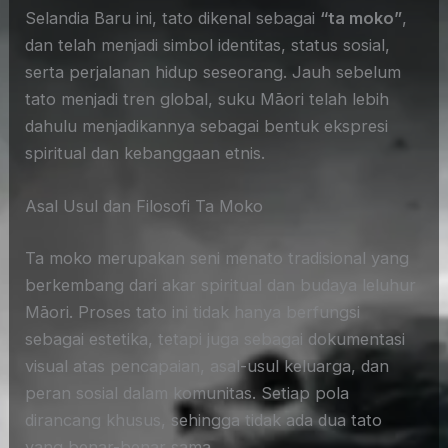
Selandia Baru ini, tato dikenal sebagai
“ta moko”
,
dan telah menjadi simbol identitas, status sosial,
serta perjalanan hidup seseorang. Jauh sebelum
tato menjadi tren global, suku Māori telah lebih
dahulu menjadikannya sebagai bentuk ekspresi
spiritual dan kebanggaan etnis.
Asal Usul dan Filosofi Ta Moko
Ta moko merupakan seni menato tradisional yang
berkembang dari akar spiritual dan budaya leluhur
Māori. Proses tato ini tidak hanya berfungsi
sebagai estetika, tetapi juga sebagai dokumentasi
visual atas pencapaian, asal-usul keluarga, dan
peran sosial dalam komunitas. Setiap pola
dirancang khusus, sehingga tidak ada dua tato
yang benar-benar sama.