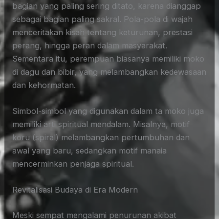
bagian yang paling sering ditato, karena dianggap
sebagai bagian paling sakral. Pola-pola di wajah
menceritakan kisah tentang keturunan, prestasi
perang, hingga peran dalam masyarakat.
Sementara itu, perempuan biasanya memiliki moko
di dagu dan bibir, yang melambangkan kedewasaan
dan kehormatan.
Simbol-simbol yang digunakan dalam ta moko juga
memiliki arti spiritual mendalam. Misalnya, motif
koru (spiral) melambangkan pertumbuhan dan
awal yang baru, sedangkan motif manaia
mencerminkan penjaga spiritual.
Revitalisasi Budaya di Era Modern
Meski sempat mengalami penurunan akibat