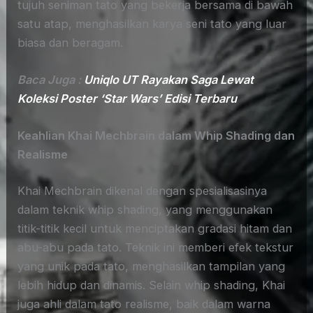
tujuh seniman tato yang bekerja bersama di bawah
satu atap, menghasilkan karya seni tato yang luar
biasa dan beragam.
Baca Juga :
Uniqlo UT Rayakan Saga Lewat
Koleksi Poster ‘Star Wars’ Edisi Terbaru
Keahlian Khai Mechbrain dalam Whip Shading dan
Realisme
Khai Mechbrain dikenal dengan spesialisasinya
dalam teknik whip shading, yang menggunakan
titik-titik kecil untuk menciptakan gradasi hitam dan
abu-abu pada tato. Teknik ini memberi efek tekstur
yang unik pada tato, menghasilkan tampilan yang
lebih hidup dan dinamis. Selain whip shading, Khai
juga ahli dalam tato realisme, baik dalam warna