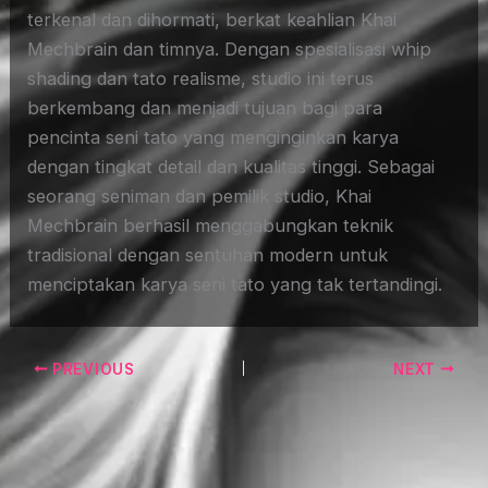
terkenal dan dihormati, berkat keahlian Khai
Mechbrain dan timnya. Dengan spesialisasi whip
shading dan tato realisme, studio ini terus
berkembang dan menjadi tujuan bagi para
pencinta seni tato yang menginginkan karya
dengan tingkat detail dan kualitas tinggi. Sebagai
seorang seniman dan pemilik studio, Khai
Mechbrain berhasil menggabungkan teknik
tradisional dengan sentuhan modern untuk
menciptakan karya seni tato yang tak tertandingi.
PREVIOUS
NEXT