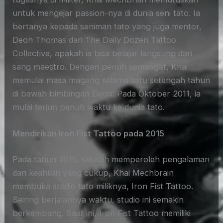
untuk mengejar passion-nya di dunia seni tato. Ia
bertanya kepada seniman tato yang juga mentor,
Deon Thomas dari The Daily Dozen Tattoo
Collective, apakah ia bisa belajar langsung dari
sang maestro. Dengan penuh semangat, Khai
memulai masa magang selama satu setengah tahun
di bawah bimbingan Deon. Pada Oktober 2011, ia
mulai terjun penuh waktu ke dunia tato.
Mendirikan Iron Fist Tattoo pada 2015
Pada tahun 2015, setelah memperoleh pengalaman
dan keahlian yang cukup, Khai Mechbrain
membuka studio tato miliknya, Iron Fist Tattoo.
Seiring berjalannya waktu, studio ini semakin
berkembang. Saat ini, Iron Fist Tattoo memiliki