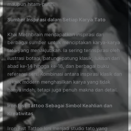
maupun hitam-putih.
Sumber Inspirasi dalam Setiap Karya Tato
Khai Mechbrain mendapatkan inspirasi dari
berbagai sumber untuk menciptakan karya-karya
tato yang menakjubkan. Ia sering terinspirasi oleh
ilustrasi botani, patung-patung klasik, lukisan dari
abad ke-14 hingga ke-18, dan berbagai buku
referensi seni. Kombinasi antara inspirasi klasik dan
teknik modern menghasilkan karya yang tidak
hanya indah, tetapi juga penuh makna dan detail.
Iron Fist Tattoo Sebagai Simbol Keahlian dan
Kreativitas
Iron Fist Tattoo kini menjadi studio tato yang