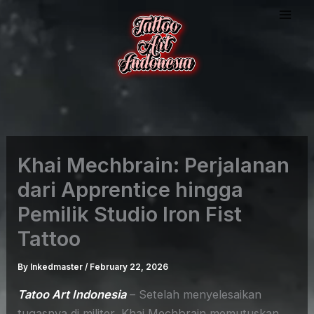
Skip
to
content
Khai Mechbrain: Perjalanan
dari Apprentice hingga
Pemilik Studio Iron Fist
Tattoo
By
Inkedmaster
/
February 22, 2026
Tatoo Art Indonesia
– Setelah menyelesaikan
tugasnya di militer, Khai Mechbrain memutuskan