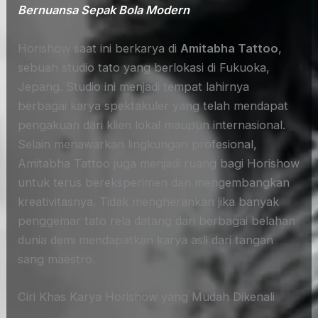
Bernuansa Sepak Bola Modern
Horishow saat ini berkarya di
Amitabha Tattoo
,
sebuah studio tato yang berlokasi di Fukuoka,
Jepang. Studio ini menjadi tempat lahirnya
berbagai karya spektakuler yang telah mendapat
pengakuan dari klien lokal maupun internasional.
Selain menawarkan lingkungan profesional,
Amitabha Tattoo juga menjadi ruang bagi Horishow
untuk terus bereksperimen dan mengembangkan
kreativitasnya. Tidak mengherankan jika banyak
penggemar tato rela datang dari berbagai belahan
dunia demi mendapatkan karya asli dari tangan
sang maestro.
Ciri Khas Karya Horishow yang Mudah Dikenali