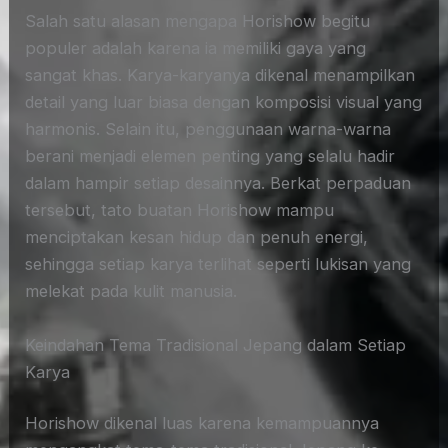
Salah satu alasan mengapa Horishow begitu
populer adalah karena ia memiliki gaya yang
sangat khas. Karya-karyanya dikenal menampilkan
detail yang luar biasa dengan komposisi visual yang
harmonis. Selain itu, penggunaan warna-warna
berani menjadi elemen penting yang selalu hadir
dalam hampir setiap desainnya. Berkat perpaduan
tersebut, tato buatan Horishow mampu
menciptakan kesan hidup dan penuh energi,
sehingga setiap karya terlihat seperti lukisan yang
melekat pada kulit manusia.
Keindahan Tema Tradisional Jepang dalam Setiap
Karya
Horishow dikenal luas karena kemampuannya