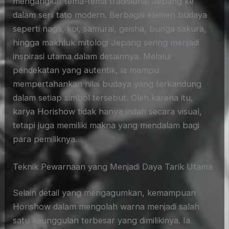
mengangkat tema-tema tradisional Jepang ke
dalam seni tato modern. Berbagai elemen budaya
seperti naga, koi, samurai, geisha, bunga sakura,
hingga makhluk mitologi Jepang sering menjadi
inspirasi utama dalam desainnya. Melalui
pendekatan yang autentik, ia mampu
mempertahankan nilai budaya yang terkandung
dalam setiap simbol tersebut. Oleh karena itu,
karya Horishow tidak hanya indah secara visual,
tetapi juga memiliki makna yang mendalam bagi
para pemiliknya.
Teknik Pewarnaan yang Menjadi Daya Tarik Utama
Selain detail yang mengagumkan, kemampuan
Horishow dalam mengolah warna menjadi salah
satu keunggulan terbesar yang dimilikinya. Ia