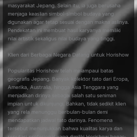
masyarakat Jepang. Selain itu, ia juga berusaha
menjaga keaslian simbol-simbol budaya yang
digunakan agar tetap sesuai dengan makna aslinya.
Pendekatan ini membuat hasil karyanya memiliki
nilai artistik sekaligus nilai budaya yang tinggi.
Klien dari Berbagai Negara Datang untuk Horishow
Popularitas Horishow telah melampaui batas
geografis Jepang. Banyak kolektor tato dari Eropa,
Amerika, Australia, hingga Asia Tenggara yang
menjadikan dirinya sebagai salah satu seniman
impian untuk dikunjungi. Bahkan, tidak sedikit klien
yang rela menunggu berbulan-bulan demi
mendapatkan jadwal tato darinya. Fenomena
tersebut menunjukkan bahwa kualitas karya dan
reputasi profesional yang dimiliki Horishow benar-