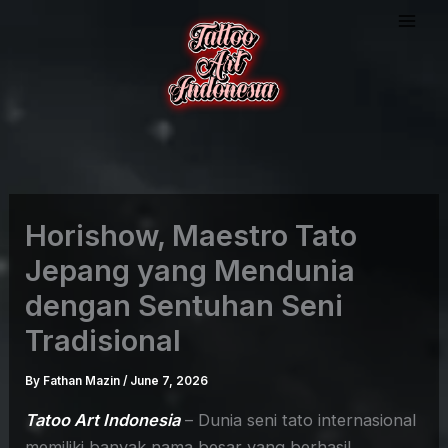
Skip
to
content
Horishow, Maestro Tato
Jepang yang Mendunia
dengan Sentuhan Seni
Tradisional
By
Fathan Mazin
/
June 7, 2026
Tatoo Art Indonesia
– Dunia seni tato internasional
memiliki banyak nama besar yang berhasil