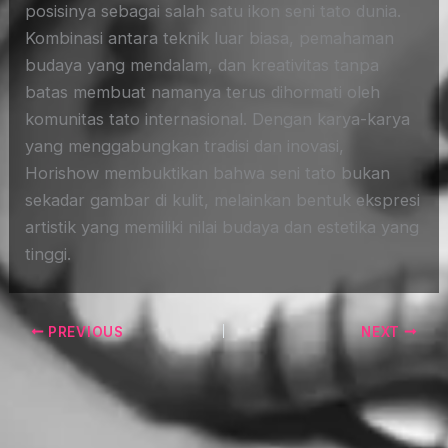
posisinya sebagai salah satu ikon seni tato dunia.
Kombinasi antara teknik luar biasa, pemahaman
budaya yang mendalam, dan kreativitas tanpa
batas membuat namanya terus dihormati oleh
komunitas tato internasional. Dengan karya-karya
yang menggabungkan tradisi dan inovasi,
Horishow membuktikan bahwa seni tato bukan
sekadar gambar di kulit, melainkan bentuk ekspresi
artistik yang memiliki nilai budaya dan estetika yang
tinggi.
PREVIOUS
NEXT