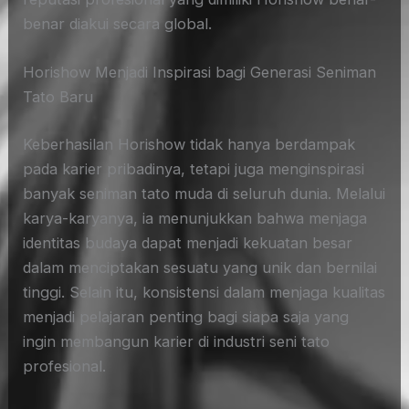
benar diakui secara global.
Horishow Menjadi Inspirasi bagi Generasi Seniman
Tato Baru
Keberhasilan Horishow tidak hanya berdampak
pada karier pribadinya, tetapi juga menginspirasi
banyak seniman tato muda di seluruh dunia. Melalui
karya-karyanya, ia menunjukkan bahwa menjaga
identitas budaya dapat menjadi kekuatan besar
dalam menciptakan sesuatu yang unik dan bernilai
tinggi. Selain itu, konsistensi dalam menjaga kualitas
menjadi pelajaran penting bagi siapa saja yang
ingin membangun karier di industri seni tato
profesional.