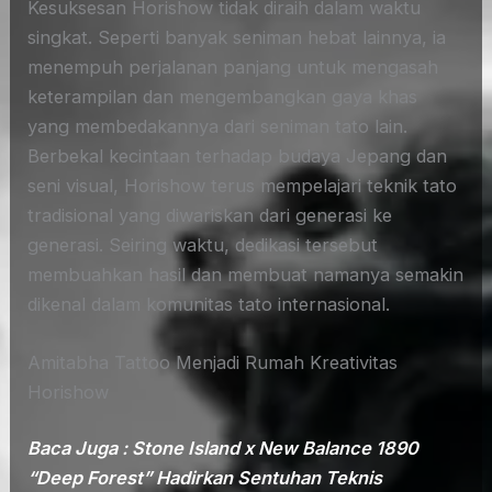
Kesuksesan Horishow tidak diraih dalam waktu
singkat. Seperti banyak seniman hebat lainnya, ia
menempuh perjalanan panjang untuk mengasah
keterampilan dan mengembangkan gaya khas
yang membedakannya dari seniman tato lain.
Berbekal kecintaan terhadap budaya Jepang dan
seni visual, Horishow terus mempelajari teknik tato
tradisional yang diwariskan dari generasi ke
generasi. Seiring waktu, dedikasi tersebut
membuahkan hasil dan membuat namanya semakin
dikenal dalam komunitas tato internasional.
Amitabha Tattoo Menjadi Rumah Kreativitas
Horishow
Baca Juga : Stone Island x New Balance 1890
“Deep Forest” Hadirkan Sentuhan Teknis