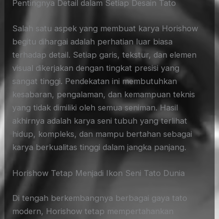
Pentingnya Detail dalam Setiap Desain Tato
Salah satu aspek yang membuat karya Horishow
begitu dihargai adalah perhatian luar biasa
terhadap detail. Setiap garis, tekstur, dan elemen
visual dikerjakan dengan tingkat presisi yang
sangat tinggi. Pendekatan ini membutuhkan
kesabaran, pengalaman, dan kemampuan teknis
yang tidak dimiliki oleh semua seniman. Hasil
akhirnya adalah karya seni tubuh yang terlihat
hidup, kompleks, dan mampu bertahan sebagai
karya berkualitas tinggi dalam jangka panjang.
Horishow Tetap Menjadi Ikon Seni Tato Dunia
Di tengah berkembangnya berbagai gaya tato
modern, Horishow tetap mempertahankan