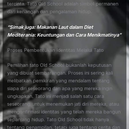
tercinta. Tato Old School adalah simbol permanen
dari kenangan dan pengalaman hidup.
“Simak juga: Makanan Laut dalam Diet
Mediterania: Keuntungan dan Cara Menikmatinya”
Proses Pembentukan Identitas Melalui Tato
Pemilihan tato Old School bukanlah keputusan
yang dibuat sembarangan. Proses ini sering kali
melibatkan pemikiran yang mendalam tentang
siapa diri seseorang dan apa yang mereka ingin
ungkapkan. Tato ini menjadi salah satu cara
seseorang untuk menemukan jati diri mereka, atau
mengonfirmasi identitas yang telah mereka bangun
sepanjang hidup. Tato Old School tidak hanya
tentang penampilan, tetapi juga tentang cerita dan