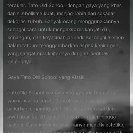
terakhir. Tato Old School, dengan gaya yang khas
dan simbolisme kuat, menjadi lebih dari sekadar
dekorasi tubuh. Banyak orang menggunakannya
sebagai cara untuk mengekspresikan jati diri,
kenangan, dan keyakinan pribadi. Berbagai elemen
dalam tato ini menggambarkan aspek kehidupan,
yang sangat erat kaitannya dengan identitas
pemiliknya.
Gaya Tato Old School yang Klasik
Tato Old School dikenal dengan garis tebal dan
warna-warna cerah. Bentuk desainnya juga
sederhana, namun kuat. Meskipun berasal dari
awal abad ke-20, gaya ini tetap populer hingga
saat ini. Gaya klasik ini tidak hanya memiliki estetika,
tetapi juga makna yang mendalam. Banyak pemilik