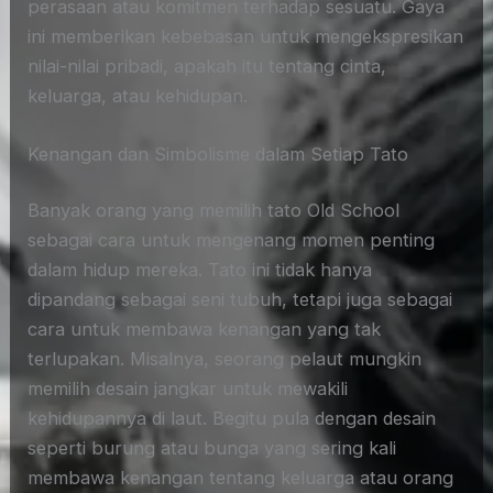
perasaan atau komitmen terhadap sesuatu. Gaya
ini memberikan kebebasan untuk mengekspresikan
nilai-nilai pribadi, apakah itu tentang cinta,
keluarga, atau kehidupan.
Kenangan dan Simbolisme dalam Setiap Tato
Banyak orang yang memilih tato Old School
sebagai cara untuk mengenang momen penting
dalam hidup mereka. Tato ini tidak hanya
dipandang sebagai seni tubuh, tetapi juga sebagai
cara untuk membawa kenangan yang tak
terlupakan. Misalnya, seorang pelaut mungkin
memilih desain jangkar untuk mewakili
kehidupannya di laut. Begitu pula dengan desain
seperti burung atau bunga yang sering kali
membawa kenangan tentang keluarga atau orang