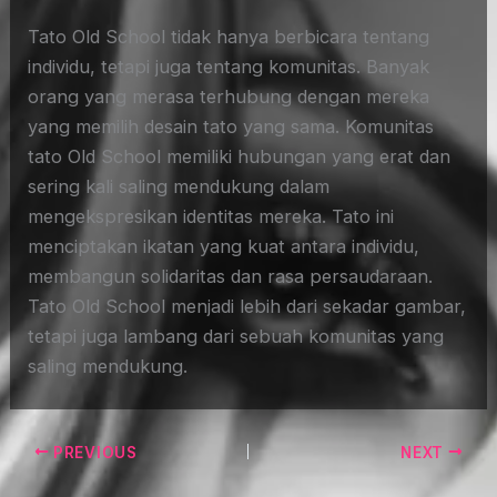
Tato Old School tidak hanya berbicara tentang
individu, tetapi juga tentang komunitas. Banyak
orang yang merasa terhubung dengan mereka
yang memilih desain tato yang sama. Komunitas
tato Old School memiliki hubungan yang erat dan
sering kali saling mendukung dalam
mengekspresikan identitas mereka. Tato ini
menciptakan ikatan yang kuat antara individu,
membangun solidaritas dan rasa persaudaraan.
Tato Old School menjadi lebih dari sekadar gambar,
tetapi juga lambang dari sebuah komunitas yang
saling mendukung.
PREVIOUS
NEXT