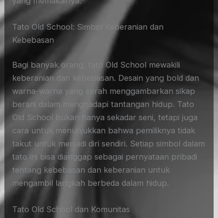
yang memakainya.
Tato Old School: Simbol Keberanian dan
Kebebasan
Bagi banyak orang, tato Old School mewakili
keberanian dan kebebasan. Desain yang bold dan
warna-warna yang cerah menggambarkan sikap
berani dalam menghadapi tantangan hidup. Tato
Old School bukan hanya sekadar seni, tetapi juga
cara untuk menunjukkan bahwa pemiliknya tidak
takut untuk menjadi diri sendiri. Setiap simbol dalam
tato ini bisa dianggap sebagai pernyataan pribadi
tentang kebebasan dan keberanian untuk
mengambil langkah berbeda dalam hidup.
Tato Old School dan Komunitas