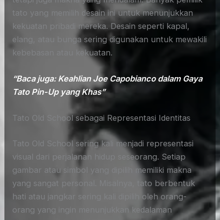
tato yang memilih desain ini untuk menunjukkan
kekuatan pribadi mereka. Desain seperti kapal,
elang, atau bunga sering digunakan untuk mewakili
kebebasan atau kekuatan.
“Baca juga: Keahlian Joe Capobianco dalam Gaya
Tato Pin-Up yang Khas”
Tato Old School sebagai Representasi Identitas
Tato Old School sering kali menjadi representasi
visual dari perjalanan hidup seseorang. Setiap
gambar atau simbol yang dipilih memiliki makna
yang sangat personal. Misalnya, tato berbentuk
hati atau jangkar sering kali dipilih oleh orang-
orang yang ingin menunjukkan kedalaman