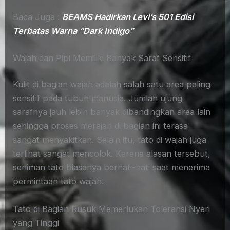
Baca Juga :
BEAMS Hadirkan Levi’s 501 Edisi
Terbatas Warna “Dark Indigo”
Wajah dan Pipi Memiliki Banyak Saraf Sensitif
Kulit di bagian wajah adalah salah satu area paling
sensitif pada tubuh manusia. Jumlah ujung
sarafnya jauh lebih banyak dibandingkan area lain
sehingga proses merajah di bagian ini terasa
sangat menyakitkan. Selain itu, tato di wajah juga
terlihat sangat mencolok. Karena alasan tersebut,
seniman tato biasanya berhati-hati saat menerima
permintaan tato wajah.
Tato di Bagian Rusuk Memerlukan Toleransi Nyeri
yang Tinggi