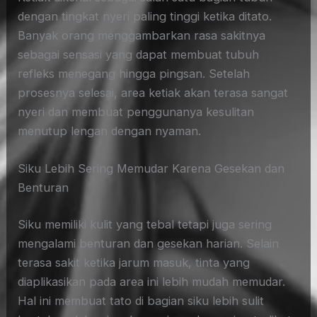
dengan tingkat nyeri paling tinggi ketika ditato.
Banyak orang menggambarkan rasa sakitnya
sebagai sensasi yang dapat membuat tubuh
refleks menegang hingga pingsan. Setelah
prosesnya selesai, area ketiak akan terasa sangat
nyeri dan membuat penggunanya kesulitan
menutup lengan dengan nyaman.
Siku Lebih Sering Memudar Karena Gesekan dan
Benturan
Siku memiliki kulit yang tebal tetapi juga sering
mengalami benturan dan gesekan harian. Selain
terasa sakit ketika jarum masuk, tinta yang
diaplikasikan pada area ini lebih mudah memudar.
Hal ini membuat tato di bagian siku lebih sulit