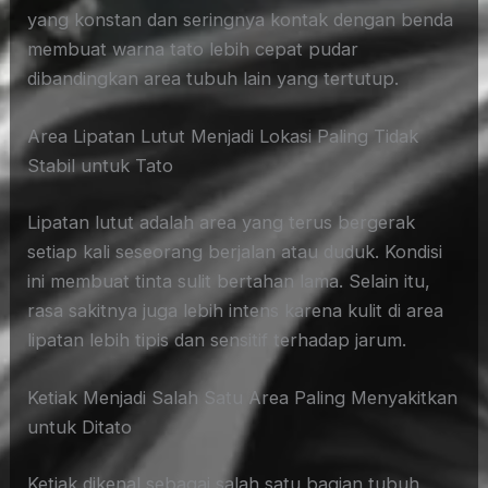
yang konstan dan seringnya kontak dengan benda
membuat warna tato lebih cepat pudar
dibandingkan area tubuh lain yang tertutup.
Area Lipatan Lutut Menjadi Lokasi Paling Tidak
Stabil untuk Tato
Lipatan lutut adalah area yang terus bergerak
setiap kali seseorang berjalan atau duduk. Kondisi
ini membuat tinta sulit bertahan lama. Selain itu,
rasa sakitnya juga lebih intens karena kulit di area
lipatan lebih tipis dan sensitif terhadap jarum.
Ketiak Menjadi Salah Satu Area Paling Menyakitkan
untuk Ditato
Ketiak dikenal sebagai salah satu bagian tubuh