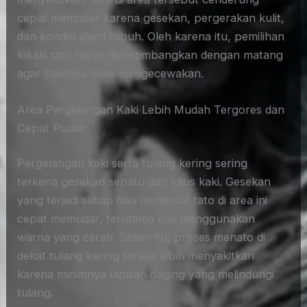
cepat memudar karena gesekan, pergerakan kulit,
dan kondisi alami tubuh. Oleh karena itu, pemilihan
lokasi tato harus dipertimbangkan dengan matang
agar hasilnya tidak mengecewakan.
Area Pergelangan Kaki Lebih Mudah Tergores dan
Cepat Pudar
Pergelangan kaki serta tulang kering sering
terkena gesekan sepatu dan kaus kaki. Gesekan
yang terjadi setiap hari membuat tato di area ini
cepat memudar, terutama bila menggunakan
warna yang cerah. Selain itu, proses menato di
dekat tulang kering terasa lebih menyakitkan
karena minimnya lapisan daging yang melindungi
tulang.