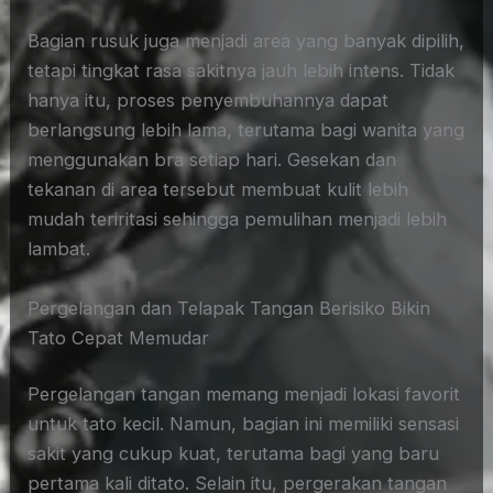
Bagian rusuk juga menjadi area yang banyak dipilih,
tetapi tingkat rasa sakitnya jauh lebih intens. Tidak
hanya itu, proses penyembuhannya dapat
berlangsung lebih lama, terutama bagi wanita yang
menggunakan bra setiap hari. Gesekan dan
tekanan di area tersebut membuat kulit lebih
mudah teriritasi sehingga pemulihan menjadi lebih
lambat.
Pergelangan dan Telapak Tangan Berisiko Bikin
Tato Cepat Memudar
Pergelangan tangan memang menjadi lokasi favorit
untuk tato kecil. Namun, bagian ini memiliki sensasi
sakit yang cukup kuat, terutama bagi yang baru
pertama kali ditato. Selain itu, pergerakan tangan