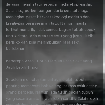
dewasa memilih tato sebagai media ekspresi diri.
Selain itu, perkembangan dunia seni tato juga
meningkat pesat berkat teknologi modern dan
kreativitas para seniman tato. Namun, meski
terlihat menarik, tidak semua bagian tubuh cocok
untuk ditato. Ada area tertentu yang justru lebih
berisiko dan bisa menimbulkan rasa sakit
berlebihan.
Beberapa Area Tubuh Memiliki Rasa Sakit yang
Jauh Lebih Tinggi
Sebelum memutuskan untuk merajah tubuh,
penting memahami bahwa tingkat rasa sakit setiap
orang berbeda. Namun, ada tujuh bagian tubuh
yang secara anatomi jauh lebih sensitif. Selain lebih
menyakitkan, tato di area tersebut cenderung