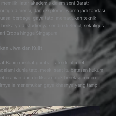
 memiliki latar akademis dalam seni Barat;
ni tiga dimensi, dan eksplorasi warna jadi fondasi
guasai berbagai gaya tato, memadukan teknik
 berkarya di studionya sendiri di Seoul, sekaligus
dari Eropa hingga Singapura.
kan Jiwa dan Kulit
 Barim melihat gambar tato di internet,
endalami dunia tato, meski saat itu batasan hukum
 keberanian dan dedikasi untuk bereksperimen
khirnya ia menemukan gaya khasnya yang tampil