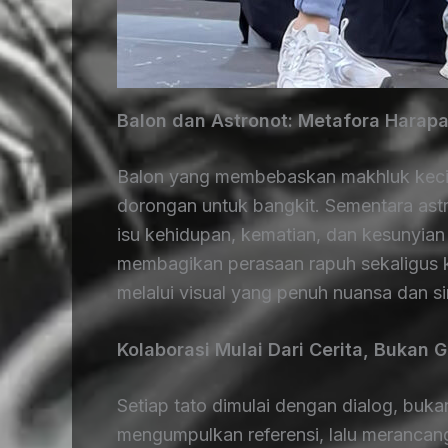
Balon dan Astronot: Metafora Harap
Balon yang membebaskan makhluk kecil 
dorongan untuk bangkit. Sementara as
isu kehidupan, kematian, dan kesunyian y
membagikan perasaan rapuh sekaligus k
melalui visual yang penuh nuansa dan s
Kolaborasi Mulai Dari Cerita, Bukan 
Setiap tato dimulai dengan dialog, buka
mengumpulkan referensi, lalu merancan