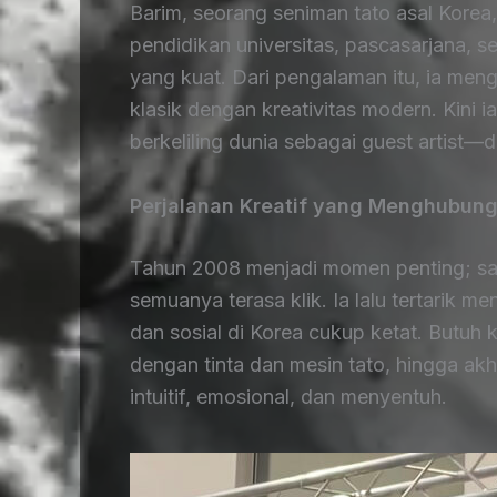
Barim, seorang seniman tato asal Korea,
pendidikan universitas, pascasarjana, se
yang kuat. Dari pengalaman itu, ia men
klasik dengan kreativitas modern. Kini ia
berkeliling dunia sebagai guest artist—
Perjalanan Kreatif yang Menghubung
Tahun 2008 menjadi momen penting; saat
semuanya terasa klik. Ia lalu tertarik m
dan sosial di Korea cukup ketat. Butuh
dengan tinta dan mesin tato, hingga a
intuitif, emosional, dan menyentuh.