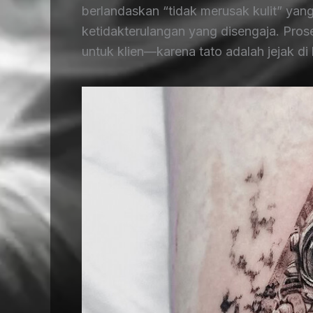
berlandaskan “tidak merusak kulit” yang
ketidakterulangan yang disengaja. Pros
untuk klien—karena tato adalah jejak di 