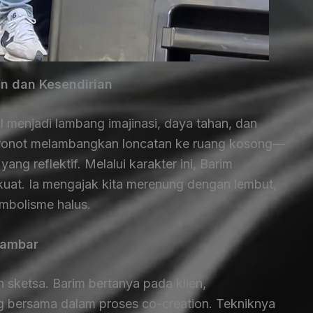
an dan Kesendirian
menjadi lambang imajinasi, daya tahan, dan
tronot melambangkan loncatan ke ruang kosong—
ang reflektif. Melalui karakter ini, Barim
uat. Ia mengajak kita merenung dengan lembut,
imbolisme halus.
Gambar
n sketsa. Barim bertanya pada klien,
g bersama dalam proses co-creation. Tekniknya