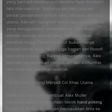
yang berhasil membangun identitas kuat di industri
tato internasional. Namanya semakin populer
berkat pendekatan artistik yang berbeda dari arus
utama. Alih-alih mengikuti teknik tato konvensional
yang menggunakan mesin elektrik, Alex lebih
memilih metode manual yang membutuhkan
ketelitian tinggi. Pilihan tersebut bukan hanya
menjadi teknik kerja, tetapi juga bagian dari filosofi
seni yang ia pegang. Karena konsistensinya, Alex
berhasil mendapatkan pengakuan dari komunitas
tato lokal maupun internasional.
Teknik Hand Poking Menjadi Ciri Khas Utama
Salah satu hal yang membuat Alex Muller
menonjol adalah penggunaan teknik
hand poking
.
Teknik ini dilakukan dengan menusukkan tinta ke