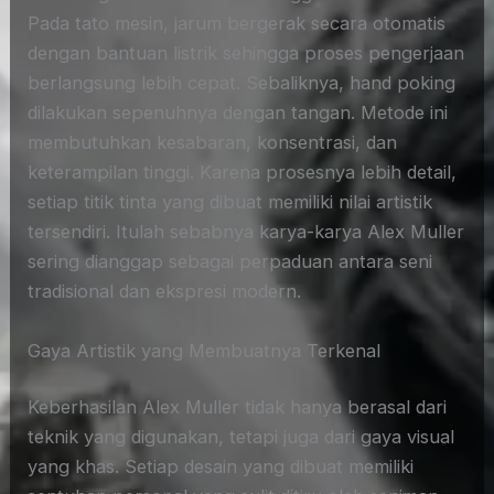
Pada tato mesin, jarum bergerak secara otomatis
dengan bantuan listrik sehingga proses pengerjaan
berlangsung lebih cepat. Sebaliknya, hand poking
dilakukan sepenuhnya dengan tangan. Metode ini
membutuhkan kesabaran, konsentrasi, dan
keterampilan tinggi. Karena prosesnya lebih detail,
setiap titik tinta yang dibuat memiliki nilai artistik
tersendiri. Itulah sebabnya karya-karya Alex Muller
sering dianggap sebagai perpaduan antara seni
tradisional dan ekspresi modern.
Gaya Artistik yang Membuatnya Terkenal
Keberhasilan Alex Muller tidak hanya berasal dari
teknik yang digunakan, tetapi juga dari gaya visual
yang khas. Setiap desain yang dibuat memiliki