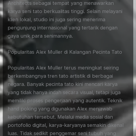
Architects sebagai tempat yang menawarkan
karya seni tato berkualitas tinggi. Selain melayani
klien lokal, studio ini juga sering menerima
pengunjung internasional yang tertarik dengan
gaya unik para senimannya.
Popularitas Alex Muller di Kalangan Pecinta Tato
Popularitas Alex Muller terus meningkat seiring
berkembangnya tren tato artistik di berbagai
negara. Banyak pecinta tato kini mencari karya
yang tidak hanya indah secara visual, tetapi juga
memiliki proses pengerjaan yang autentik. Teknik
hand poking yang digunakan Alex menjawab
kebutuhan tersebut. Melalui media sosial dan
portofolio digital, karya-karyanya semakin dikenal
luas. Tidak sedikit penggemar seni tubuh yang