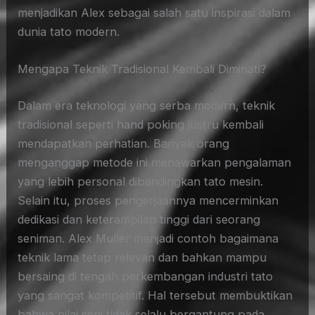
menjadikan Alex sebagai salah satu inspirasi dalam
dunia tato modern.
Mengapa Teknik Tradisional Kembali Diminati?
Dalam era teknologi yang serba modern, teknik
tradisional seperti hand poking justru kembali
mendapatkan perhatian. Banyak orang
menganggap metode ini menawarkan pengalaman
yang lebih personal dibandingkan tato mesin.
Selain itu, proses pengerjaannya mencerminkan
dedikasi dan keterampilan tinggi dari seorang
seniman. Alex Muller menjadi contoh bagaimana
teknik lama tetap relevan dan bahkan mampu
bersaing di tengah perkembangan industri tato
yang sangat kompetitif. Hal tersebut membuktikan
bahwa nilai seni tidak selalu bergantung pada