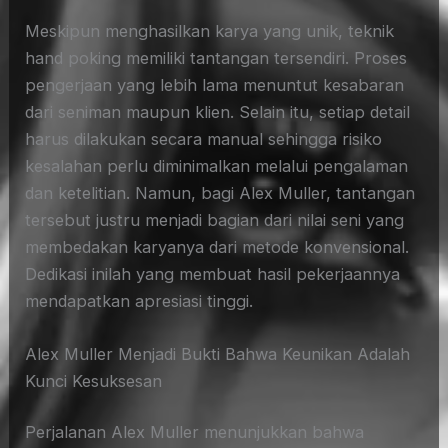
Meskipun menghasilkan karya yang unik, teknik
hand poking memiliki tantangan tersendiri. Proses
pengerjaan yang lebih lama menuntut kesabaran
dari seniman maupun klien. Selain itu, setiap detail
harus dilakukan secara manual sehingga risiko
kesalahan perlu diminimalkan melalui pengalaman
dan ketelitian. Namun, bagi Alex Muller, tantangan
tersebut justru menjadi bagian dari nilai seni yang
membedakan karyanya dari metode konvensional.
Dedikasi inilah yang membuat hasil pekerjaannya
mendapatkan apresiasi tinggi.
Alex Muller Menjadi Bukti Bahwa Keunikan Adalah
Kunci Kesuksesan
Perjalanan Alex Muller menunjukkan bahwa