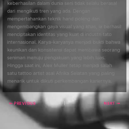
keberhasilan dalam dunia seni tidak selalu berasal
dari mengikuti tren yang ada. Dengan
mempertahankan teknik hand poking dan
mengembangkan gaya visual yang khas, ia berhasil
menciptakan identitas yang kuat di industri tato
internasional. Karya-karyanya menjadi bukti bahwa
keunikan dan konsistensi dapat membawa seorang
seniman menuju pengakuan yang lebih luas.
Hingga saat ini, Alex Muller tetap menjadi salah
satu tattoo artist asal Afrika Selatan yang paling
menarik untuk diikuti perkembangan kariernya.
PREVIOUS
NEXT