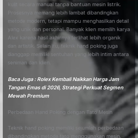
kulit secara manual tanpa bantuan mesin listrik.
Prosesnya memang lebih lambat dibandingkan
metode modern, tetapi mampu menghasilkan detail
yang unik dan personal. Banyak klien memilih karya
Alex karena hasil akhirnya terlihat lebih organik
dan artistik. Selain itu, teknik hand poking juga
dianggap memiliki sentuhan yang lebih intim antara
seniman dan klien.
Baca Juga : Rolex Kembali Naikkan Harga Jam
Tangan Emas di 2026, Strategi Perkuat Segmen
Mewah Premium
Perbedaan Hand Poking dengan Tato Mesin
Teknik hand poking memiliki sejumlah perbedaan
dibandingkan metode tato menggunakan mesin.