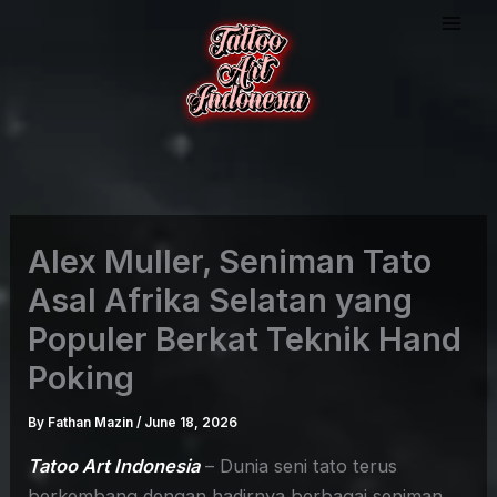
Skip
to
content
Alex Muller, Seniman Tato
Asal Afrika Selatan yang
Populer Berkat Teknik Hand
Poking
By
Fathan Mazin
/
June 18, 2026
Tatoo Art Indonesia
– Dunia seni tato terus
berkembang dengan hadirnya berbagai seniman