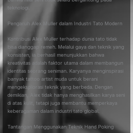
teknologi.
Pengaruh Alex Muller dalam Industri Tato Modern
Kontribusi Alex Muller terhadap dunia tato tidak
bisa dianggap remeh. Melalui gaya dan teknik yang
konsisten, ia berhasil menunjukkan bahwa
kreativitas adalah faktor utama dalam membangun
identitas seorang seniman. Karyanya menginspirasi
banyak tattoo artist muda untuk berani
mengeksplorasi teknik yang berbeda. Dengan
demikian, Alex tidak hanya menghasilkan karya seni
di atas kulit, tetapi juga membantu memperkaya
keberagaman dalam industri tato global.
Tantangan Menggunakan Teknik Hand Poking