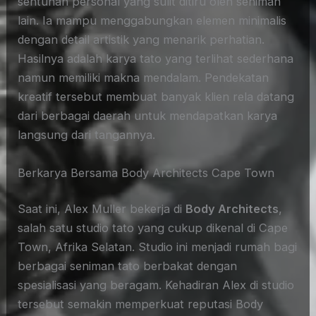
sentuhan personal yang sulit ditiru oleh seniman
lain. Ia mampu menggabungkan elemen minimalis
dengan detail artistik yang menarik perhatian.
Hasilnya adalah karya tato yang terlihat sederhana
namun memiliki makna mendalam. Pendekatan
kreatif tersebut membuat banyak klien rela datang
dari berbagai daerah untuk mendapatkan karya
langsung dari tangannya.
Berkarya Bersama Body Architects Cape Town
Saat ini, Alex Muller bekerja di
Body Architects
,
salah satu studio tato yang cukup dikenal di Cape
Town, Afrika Selatan. Studio ini menjadi rumah bagi
berbagai seniman tato berbakat dengan
spesialisasi yang beragam. Kehadiran Alex di studio
tersebut semakin memperkuat reputasi Body