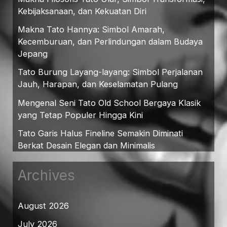
Kebijaksanaan, dan Kekuatan Diri
Makna Tato Hannya: Simbol Amarah,
Kecemburuan, dan Perlindungan dalam Budaya
Jepang
Tato Burung Layang-layang: Simbol Perjalanan
Jauh, Harapan, dan Keselamatan Pulang
Mengenal Seni Tato Old School Bergaya Klasik
yang Tetap Populer Hingga Kini
Tato Garis Halus Fineline Semakin Diminati
Berkat Desain Elegan dan Minimalis
Archives
August 2026
July 2026