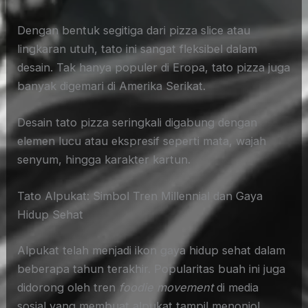
Dengan bentuk segitiga dari pizza slice atau
lingkaran utuh, tato ini sangat fleksibel dalam
desain. Tak hanya populer di Eropa, tato pizza juga
banyak digemari di Amerika Serikat.
Desain tato pizza seringkali digabung dengan
elemen lucu atau ekspresif seperti mata, wajah
senyum, hingga karakter kartun.
Tato Alpukat: Simbol Tren Millennial dan Gaya
Hidup Sehat
Alpukat telah menjadi ikon gaya hidup sehat dalam
beberapa tahun terakhir. Popularitas buah ini juga
didorong oleh tren
foodie movement
di media
sosial yang membuat alpukat tampil menonjol