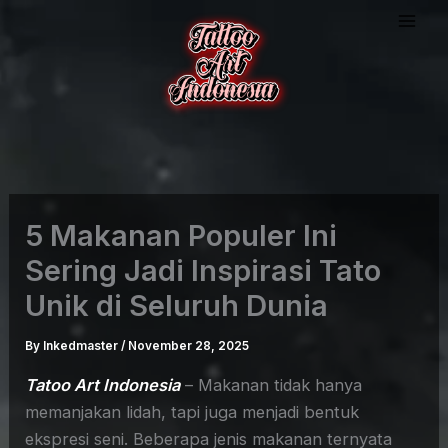
Skip
to
content
5 Makanan Populer Ini
Sering Jadi Inspirasi Tato
Unik di Seluruh Dunia
By
Inkedmaster
/
November 28, 2025
Tatoo Art Indonesia
– Makanan tidak hanya
memanjakan lidah, tapi juga menjadi bentuk
ekspresi seni. Beberapa jenis makanan ternyata